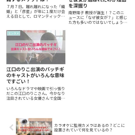
を深掘り
７月７日。離れ離れになった「織
姫」と「彦星」が年に１度だけ会
南野陽子 教授が誕生！？このニ
える日として、ロマンティックな
ュースに「なぜ彼女が？」と感じ
イメージがある七夕です。こんな
た方も多いのではないでしょう
ロマンティックな日に合わせて入
か。アイドル・女優・歌手として
籍をするカップルも多いようで
40年近く第一線を走り続けてき
エンタメ
す。そんなお話を聞くと、離れ離
た南野陽子さんが、なぜ今、教育
れになったエピソードがあるのに
の場に立つのか――。その理由を、豊
入...
富な実績や表現力、ラジオ・舞台
での経験を交えてわかりやすく解
説します。教授としての活動内容
や、母校・神戸松蔭大学との深い
縁も徹底紹介！学生にとってどん
江口のりこ出演のパッチギ
な影響があるの？SNSでの声は？
のキャストがいろんな意味
など、気になるポイントも網羅。
南野陽子 教授という新たな顔
ですごい！
に、思わず「なるほど」と納得で
いろんなドラマや映画で引っ張り
きるはず。芸能界から教育界への
だこの江口のりこさん。今かなり
架け橋となるこの挑戦を、ぜひご
注目されている女優さんで全国区
覧ください！
の知名度も目前の女優さんです。
私が江口のりこさんを初めて知っ
たのは井筒和幸監督の映画「パッ
チギ！」。この映画めちゃくちゃ
面白かったんですよね。そして
カラオケに監視カメラはあるの？どこに
特...
設置されていて何を見ているの？