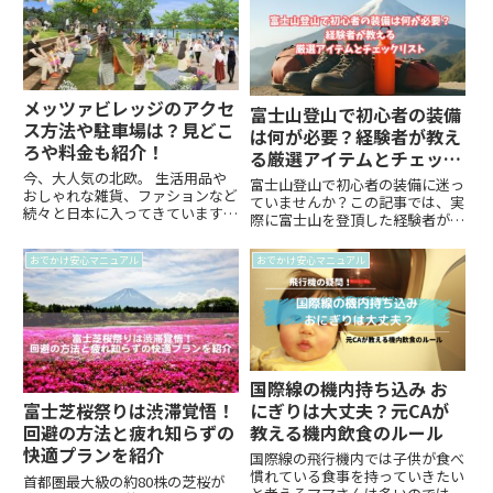
イトを調べるのは面倒ですよね。
士山登山を安心して成功させたい
この記事では身長別に遊べるア
方におすすめです。
ト...
メッツァビレッジのアクセ
富士山登山で初心者の装備
ス方法や駐車場は？見どこ
は何が必要？経験者が教え
ろや料金も紹介！
る厳選アイテムとチェック
リスト
今、大人気の北欧。 生活用品や
富士山登山で初心者の装備に迷っ
おしゃれな雑貨、ファションなど
ていませんか？この記事では、実
続々と日本に入ってきています
際に富士山を登頂した経験者が
ね。しかし、北欧の雰囲気はなか
「持って行ってよかった！」と実
なかモノだけでは体感できないも
感した便利アイテムや必需品を詳
おでかけ安心マニュアル
おでかけ安心マニュアル
のです。北欧は自然豊かで湖の湖
しく紹介しています。登山靴やレ
面が鏡の様に美しい素敵な場所で
インウェア、スマホのバッテリ
す。そんな北欧のライフスタイル
ー、トイレ対策まで、初めての登
を...
山でも安心して準備できる内容が
満載。さらに、すぐに使える装備
チェックリスト付き！これから富
士山に挑戦したい初心者の方に向
国際線の機内持ち込み お
けて、必要な装備をわかりやす
にぎりは大丈夫？元CAが
富士芝桜祭りは渋滞覚悟！
く、やさしく解説しています。登
教える機内飲食のルール
回避の方法と疲れ知らずの
山前の不安を解消し、楽しく安全
な富士登山を目指しましょう！
快適プランを紹介
国際線の飛行機内では子供が食べ
慣れている食事を持っていきたい
首都圏最大級の約80株の芝桜が