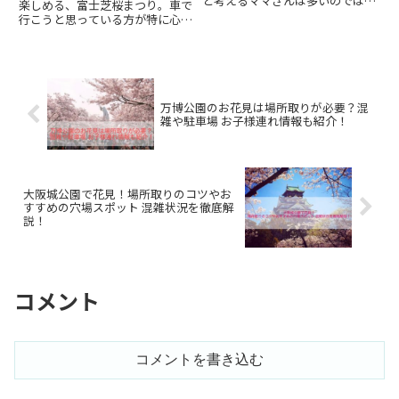
と考えるママさんは多いのではな
楽しめる、富士芝桜まつり。車で
いでしょうか。機内食を食べてく
行こうと思っている方が特に心配
れるか分からないですし、変な時
なのは、渋滞のことではないでし
間にお腹がすいたってグズるかも
ょうか。せっかく楽しいイベント
しれません。そんな時に思い付く
に行くのに、渋滞に巻き込まれて
のはおにぎり。でも、飛行機内
は疲れてしまいます。なるべく渋
っ...
滞を避けて、短時間で会場に入
れ...
万博公園のお花見は場所取りが必要？混
雑や駐車場 お子様連れ情報も紹介！
大阪城公園で花見！場所取りのコツやお
すすめの穴場スポット 混雑状況を徹底解
説！
コメント
コメントを書き込む