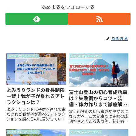
あめまるをフォローする
あめまる
おでかけ安心マニュアル
おでかけ安心マニュアル
よみうりランドの身長制限
富士山登山の初心者成功率
一覧！我が子が乗れるアト
は？失敗例からコツ・装
ラクションは？
備・体力作りまで徹底解
よみうりランドに子供を連れて来
説！
富士山登山の初心者成功率が気に
たけれど我が子が遊べるアトラク
なる方へ。この記事では実際の成
ションを調べるのに苦労していま
功率やよくある失敗例、初心者で
せんか？身長や年齢制限で遊ばせ
も安心して登頂するためのコツや
てあげられないものもありますよ
装備選びまで詳しく解説します。
おでかけ安心マニュアル
おでかけ安心マニュアル
ね。園内のパンフレットや公式サ
不安や疑問を解消し、初めての富